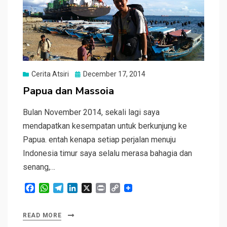
Posted
Cerita Atsiri
December 17, 2014
on
Papua dan Massoia
Bulan November 2014, sekali lagi saya
mendapatkan kesempatan untuk berkunjung ke
Papua. entah kenapa setiap perjalan menuju
Indonesia timur saya selalu merasa bahagia dan
senang,…
F
W
T
L
X
P
C
a
h
e
i
r
o
c
a
l
n
i
p
READ MORE
e
t
e
k
n
y