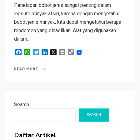
Penetapan bobot jenis sangat penting dalam
indsutri minyak atsiri, karena dengan mengetahui
bobot jenis minyak, kita dapat mengetahui berapa
rendemen yang dihasilkan. Alat yang digunakan
dalam…
F
W
T
L
X
P
C
a
h
e
i
r
o
c
a
l
n
i
p
READ MORE
e
t
e
k
n
y
b
s
g
e
t
L
o
A
r
d
i
o
p
a
I
n
k
p
m
n
k
Search
SEARCH
Daftar Artikel