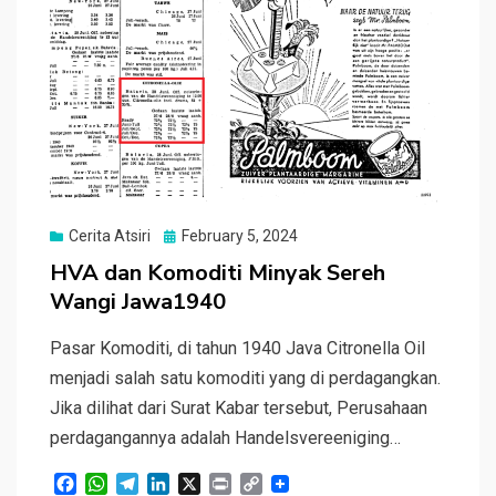
Posted
Cerita Atsiri
February 5, 2024
on
HVA dan Komoditi Minyak Sereh
Wangi Jawa1940
Pasar Komoditi, di tahun 1940 Java Citronella Oil
menjadi salah satu komoditi yang di perdagangkan.
Jika dilihat dari Surat Kabar tersebut, Perusahaan
perdagangannya adalah Handelsvereeniging…
F
W
T
L
X
P
C