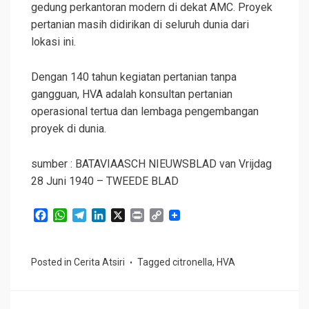
gedung perkantoran modern di dekat AMC. Proyek
pertanian masih didirikan di seluruh dunia dari
lokasi ini.
Dengan 140 tahun kegiatan pertanian tanpa
gangguan, HVA adalah konsultan pertanian
operasional tertua dan lembaga pengembangan
proyek di dunia.
sumber : BATAVIAASCH NIEUWSBLAD van Vrijdag
28 Juni 1940 – TWEEDE BLAD
F
W
T
L
X
P
C
a
h
e
i
r
o
c
a
l
n
i
p
e
t
e
k
n
y
Posted in
Cerita Atsiri
Tagged
citronella
,
HVA
b
s
g
e
t
L
o
A
r
d
i
o
p
a
I
n