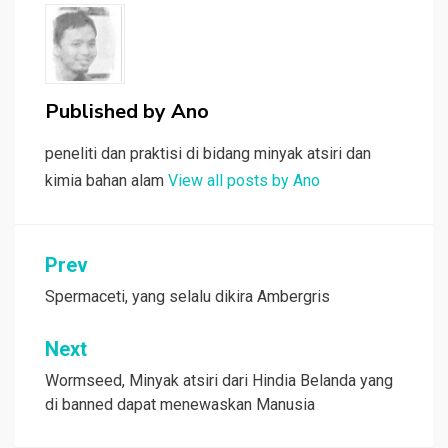
k
p
m
n
k
Published by
Ano
peneliti dan praktisi di bidang minyak atsiri dan
kimia bahan alam
View all posts by Ano
Post
Prev
navigation
Spermaceti, yang selalu dikira Ambergris
Next
Wormseed, Minyak atsiri dari Hindia Belanda yang
di banned dapat menewaskan Manusia