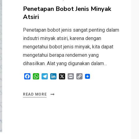
on
Penetapan Bobot Jenis Minyak
Atsiri
Penetapan bobot jenis sangat penting dalam
indsutri minyak atsiri, karena dengan
mengetahui bobot jenis minyak, kita dapat
mengetahui berapa rendemen yang
dihasilkan. Alat yang digunakan dalam…
F
W
T
L
X
P
C
a
h
e
i
r
o
c
a
l
n
i
p
e
t
e
k
n
y
READ MORE
b
s
g
e
t
L
o
A
r
d
i
o
p
a
I
n
k
p
m
n
k