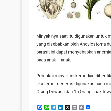
Minyak nya saat itu digunakan untuk 
yang disebabkan oleh Ancylostoma du
parasit ini dapat menyebabkan
anemia,
pada anak – anak.
Produksi minyak ini kemudian dihentik
jika terus menerus digunakan pada ma
Orang Dewasa dan 15 Orang anak tew
F
W
T
L
X
P
C