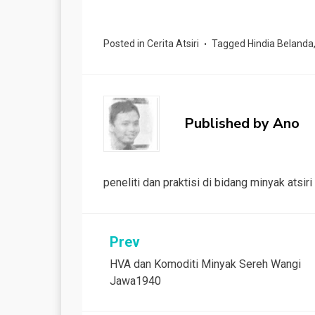
a
h
e
i
r
o
c
a
l
n
i
p
e
t
e
k
n
y
Posted in
Cerita Atsiri
Tagged
Hindia Belanda
b
s
g
e
t
L
o
A
r
d
i
o
p
a
I
n
k
p
m
n
k
Published by
Ano
peneliti dan praktisi di bidang minyak atsi
Post
Prev
HVA dan Komoditi Minyak Sereh Wangi
navigation
Jawa1940