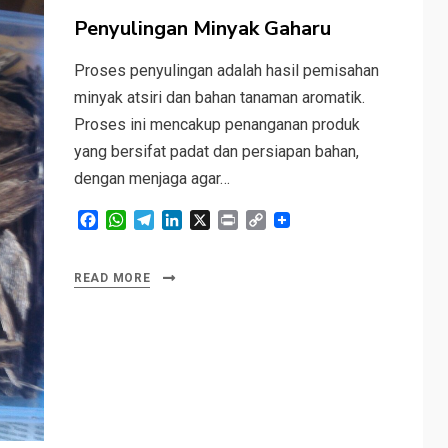
on
Penyulingan Minyak Gaharu
Proses penyulingan adalah hasil pemisahan
minyak atsiri dan bahan tanaman aromatik.
Proses ini mencakup penanganan produk
yang bersifat padat dan persiapan bahan,
dengan menjaga agar…
F
W
T
L
X
P
C
a
h
e
i
r
o
c
a
l
n
i
p
e
t
e
k
n
y
READ MORE
b
s
g
e
t
L
o
A
r
d
i
o
p
a
I
n
k
p
m
n
k