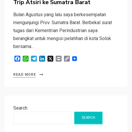
Trip Atsiri ke Sumatra Barat
Bulan Agustus yang lalu saya berkesempatan
mengunjungi Prov. Sumatra Barat. Berbekal surat
tugas dari Kementrian Perindustrian saya
berangkat untuk mengisi pelatihan di kota Solok
bersama…
F
W
T
L
X
P
C
a
h
e
i
r
o
c
a
l
n
i
p
READ MORE
e
t
e
k
n
y
b
s
g
e
t
L
o
A
r
d
i
o
p
a
I
n
k
p
m
n
k
Search
SEARCH