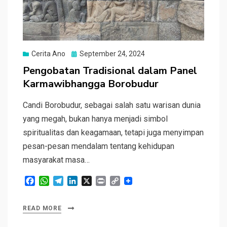
Posted
Cerita Ano
September 24, 2024
on
Pengobatan Tradisional dalam Panel
Karmawibhangga Borobudur
Candi Borobudur, sebagai salah satu warisan dunia
yang megah, bukan hanya menjadi simbol
spiritualitas dan keagamaan, tetapi juga menyimpan
pesan-pesan mendalam tentang kehidupan
masyarakat masa…
F
W
T
L
X
P
C
a
h
e
i
r
o
c
a
l
n
i
p
READ MORE
e
t
e
k
n
y
b
s
g
e
t
L