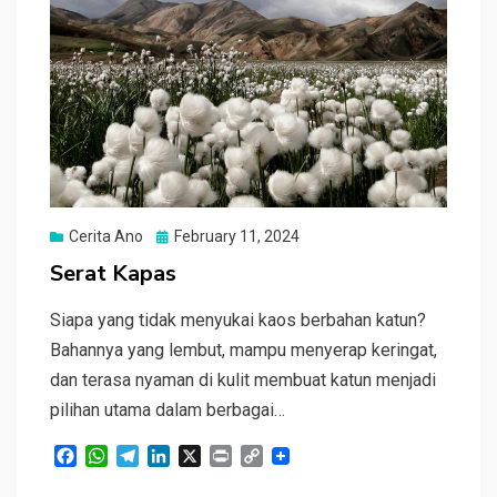
Posted
Cerita Ano
February 11, 2024
on
Serat Kapas
Siapa yang tidak menyukai kaos berbahan katun?
Bahannya yang lembut, mampu menyerap keringat,
dan terasa nyaman di kulit membuat katun menjadi
pilihan utama dalam berbagai…
F
W
T
L
X
P
C
a
h
e
i
r
o