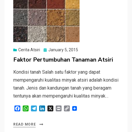
Posted
Cerita Atsiri
January 5, 2015
on
Faktor Pertumbuhan Tanaman Atsiri
Kondisi tanah Salah satu faktor yang dapat
mempengaruhi kualitas minyak atsiri adalah kondisi
tanah. Jenis dan kandungan tanah yang beragam
tentunya akan mempengaruhi kualitas minyak…
F
W
T
L
X
P
C
a
h
e
i
r
o
c
a
l
n
i
p
READ MORE
e
t
e
k
n
y
b
s
g
e
t
L