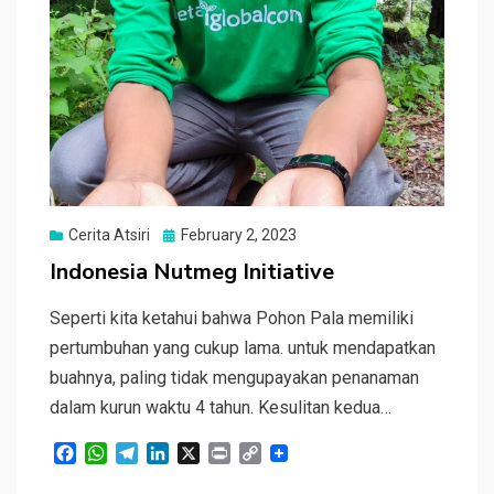
Posted
Cerita Atsiri
February 2, 2023
on
Indonesia Nutmeg Initiative
Seperti kita ketahui bahwa Pohon Pala memiliki
pertumbuhan yang cukup lama. untuk mendapatkan
buahnya, paling tidak mengupayakan penanaman
dalam kurun waktu 4 tahun. Kesulitan kedua…
F
W
T
L
X
P
C
a
h
e
i
r
o