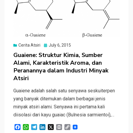
Posted
Cerita Atsiri
July 6, 2015
on
Guaiene: Struktur Kimia, Sumber
Alami, Karakteristik Aroma, dan
Peranannya dalam Industri Minyak
Atsiri
Guaiene adalah salah satu senyawa seskuiterpen
yang banyak ditemukan dalam berbagai jenis
minyak atsiri alami. Senyawa ini pertama kali
diisolasi dari kayu guaiac (Bulnesia sarmientoi),…
F
W
T
L
X
P
C
a
h
e
i
r
o