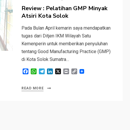
on
Review : Pelatihan GMP Minyak
Atsiri Kota Solok
Pada Bulan April kemarin saya mendapatkan
tugas dari Ditjen IKM Wilayah Satu
Kemenperin untuk memberikan penyuluhan
tentang Good Manufacturing Practice (GMP)
di Kota Solok Sumatra…
F
W
T
L
X
P
C
a
h
e
i
r
o
c
a
l
n
i
p
e
t
e
k
n
y
READ MORE
b
s
g
e
t
L
o
A
r
d
i
o
p
a
I
n
k
p
m
n
k