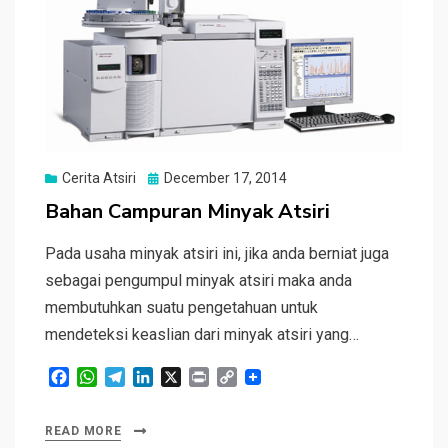
Posted
Cerita Atsiri
December 17, 2014
on
Bahan Campuran Minyak Atsiri
Pada usaha minyak atsiri ini, jika anda berniat juga
sebagai pengumpul minyak atsiri maka anda
membutuhkan suatu pengetahuan untuk
mendeteksi keaslian dari minyak atsiri yang…
F
W
T
L
X
P
C
a
h
e
i
r
o
c
a
l
n
i
p
READ MORE
e
t
e
k
n
y