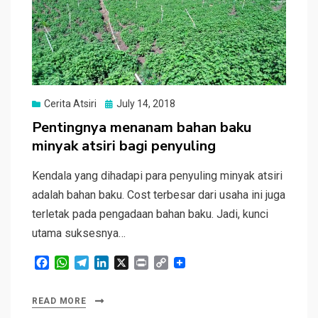
Posted
Cerita Atsiri
July 14, 2018
on
Pentingnya menanam bahan baku
minyak atsiri bagi penyuling
Kendala yang dihadapi para penyuling minyak atsiri
adalah bahan baku. Cost terbesar dari usaha ini juga
terletak pada pengadaan bahan baku. Jadi, kunci
utama suksesnya…
F
W
T
L
X
P
C
a
h
e
i
r
o
c
a
l
n
i
p
READ MORE
e
t
e
k
n
y