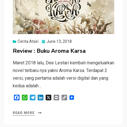
Posted
Cerita Atsiri
June 13, 2018
on
Review : Buku Aroma Karsa
Maret 2018 lalu, Dee Lestari kembali mengeluarkan
novel terbaru nya yakni Aroma Karsa. Terdapat 2
versi, yang pertama adalah versi digital dan yang
kedua adalah…
F
W
T
L
X
P
C
a
h
e
i
r
o
c
a
l
n
i
p
READ MORE
e
t
e
k
n
y
b
s
g
e
t
L
o
A
r
d
i