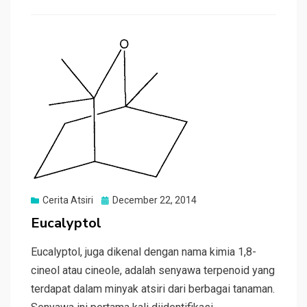
b
s
g
e
t
L
o
A
r
d
i
o
p
a
I
n
k
p
m
n
k
Posted
Cerita Atsiri
December 22, 2014
on
Eucalyptol
Eucalyptol, juga dikenal dengan nama kimia 1,8-
cineol atau cineole, adalah senyawa terpenoid yang
terdapat dalam minyak atsiri dari berbagai tanaman.