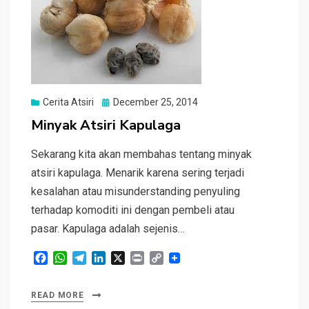
Posted
Cerita Atsiri
December 25, 2014
on
Minyak Atsiri Kapulaga
Sekarang kita akan membahas tentang minyak
atsiri kapulaga. Menarik karena sering terjadi
kesalahan atau misunderstanding penyuling
terhadap komoditi ini dengan pembeli atau
pasar. Kapulaga adalah sejenis…
F
W
T
L
X
P
C
a
h
e
i
r
o
c
a
l
n
i
p
READ MORE
e
t
e
k
n
y