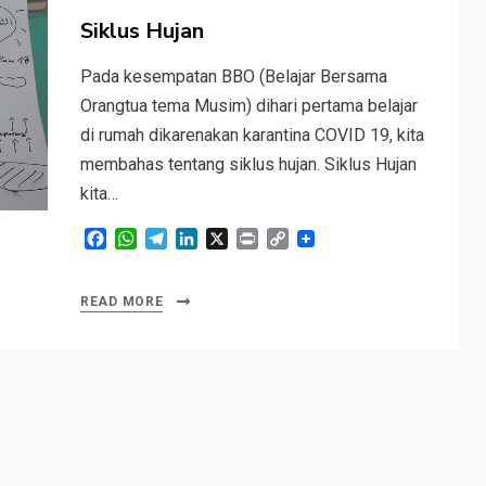
on
Siklus Hujan
Pada kesempatan BBO (Belajar Bersama
Orangtua tema Musim) dihari pertama belajar
di rumah dikarenakan karantina COVID 19, kita
membahas tentang siklus hujan. Siklus Hujan
kita…
F
W
T
L
X
P
C
a
h
e
i
r
o
c
a
l
n
i
p
e
t
e
k
n
y
READ MORE
b
s
g
e
t
L
o
A
r
d
i
o
p
a
I
n
k
p
m
n
k