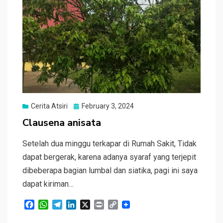
Posted
Cerita Atsiri
February 3, 2024
on
Clausena anisata
Setelah dua minggu terkapar di Rumah Sakit, Tidak
dapat bergerak, karena adanya syaraf yang terjepit
dibeberapa bagian lumbal dan siatika, pagi ini saya
dapat kiriman…
F
W
T
L
X
P
C
a
h
e
i
r
o