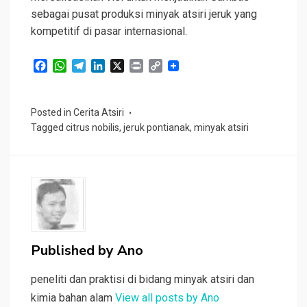
sebagai pusat produksi minyak atsiri jeruk yang
kompetitif di pasar internasional.
F
W
T
L
X
P
C
a
h
e
i
r
o
c
a
l
n
i
p
e
t
e
k
n
y
Posted in
Cerita Atsiri
b
s
g
e
t
L
Tagged
citrus nobilis
,
jeruk pontianak
,
minyak atsiri
o
A
r
d
i
o
p
a
I
n
k
p
m
n
k
Published by
Ano
peneliti dan praktisi di bidang minyak atsiri dan
kimia bahan alam
View all posts by Ano