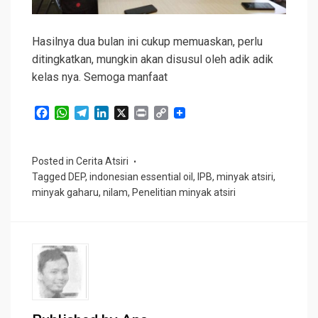
Hasilnya dua bulan ini cukup memuaskan, perlu
ditingkatkan, mungkin akan disusul oleh adik adik
kelas nya. Semoga manfaat
F
W
T
L
X
P
C
a
h
e
i
r
o
c
a
l
n
i
p
e
t
e
k
n
y
Posted in
Cerita Atsiri
b
s
g
e
t
L
Tagged
DEP
,
indonesian essential oil
,
IPB
,
minyak atsiri
,
o
A
r
d
i
minyak gaharu
,
nilam
,
Penelitian minyak atsiri
o
p
a
I
n
k
p
m
n
k